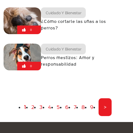
Cuidado Y Bienestar
¿Cómo cortarle las uñas a los
perros?
0
Cuidado Y Bienestar
Perros mestizos: Amor y
responsabilidad
0
Paginación
Página actual
Página
Página
Página
Página
Página
Página
Página
Página
Última pági
1
2
3
4
5
6
7
8
9
>
Menú Footer Purina