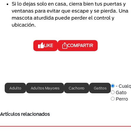
Si lo dejas solo en casa, cierra bien tus puertas y
ventanas para evitar que escape y se pierda. Una
mascota aturdida puede perder el control y
ubicación.
LIKE
COMPARTIR
- Cualq
Adulto
Adultos Mayores
Cachorro
Gatitos
Gato
Perro
Artículos relacionados