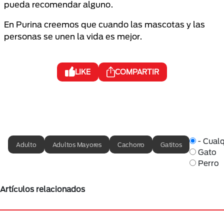
pueda recomendar alguno.
En Purina creemos que cuando las mascotas y las
personas se unen la vida es mejor.
LIKE
COMPARTIR
- Cualq
Adulto
Adultos Mayores
Cachorro
Gatitos
Gato
Perro
Artículos relacionados