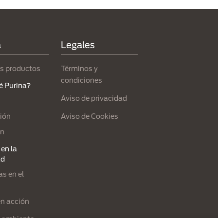
a
Legales
s productos
Términos y
condiciones
é Purina?
Aviso de privacidad
Aviso de Cookies
ión
ón
en la
ad
s en el
en acción