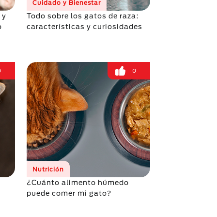
Cuidado y Bienestar
 y
Todo sobre los gatos de raza:
o
características y curiosidades
0
0
Nutrición
¿Cuánto alimento húmedo
puede comer mi gato?