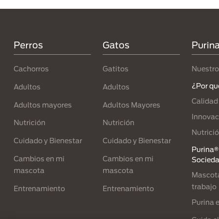
Menú Footer Purina
Perros
Gatos
Purin
Cachorros
Gatitos
Nuestro
¿Por qu
Adultos
Adultos
Calidad
Adultos mayores
Adultos Mayores
Innovac
Nutrición
Nutrición
Nutrici
Cuidado y Bienestar
Cuidado y Bienestar
Purina® 
Cambios en mi
Cambios en mi
Socied
mascota
mascota
Mascota
trabajo
Entrenamiento
Entrenamiento
Purina 