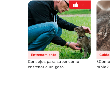
0
Entrenamiento
Cuida
Consejos para saber cómo
¿Cómo 
entrenar a un gato
rabia?
Paginación