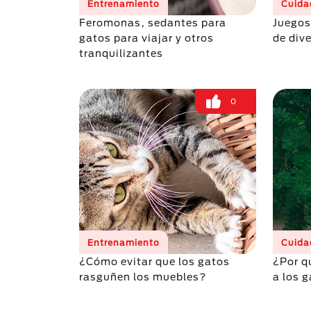
Entrenamiento
Cuida
Feromonas, sedantes para
Juegos
gatos para viajar y otros
de dive
tranquilizantes
0
Entrenamiento
Cuida
¿Cómo evitar que los gatos
¿Por q
rasguñen los muebles?
a los 