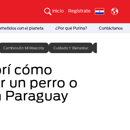
Inicio
Regístrate
etidos con el planeta
¿Por qué Purina?
Contáctanos
Cambios En Mi Mascota
Cuidado Y Bienestar
Entrenamiento
rí cómo
r un perro o
n Paraguay