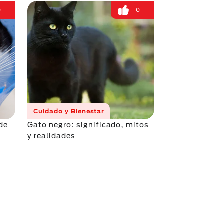
0
0
Cuidado y Bienestar
 de
Gato negro: significado, mitos
y realidades
na