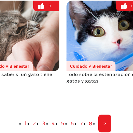
0
do y Bienestar
Cuidado y Bienestar
saber si un gato tiene
Todo sobre la esterilización
gatos y gatas
Página actual
Página
Página
Página
Página
Página
Página
Página
Última pági
1
2
3
4
5
6
7
8
>