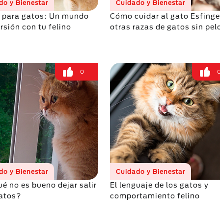
do y Bienestar
Cuidado y Bienestar
 para gatos: Un mundo
Cómo cuidar al gato Esfinge
rsión con tu felino
otras razas de gatos sin pel
0
do y Bienestar
Cuidado y Bienestar
ué no es bueno dejar salir
El lenguaje de los gatos y
gatos?
comportamiento felino