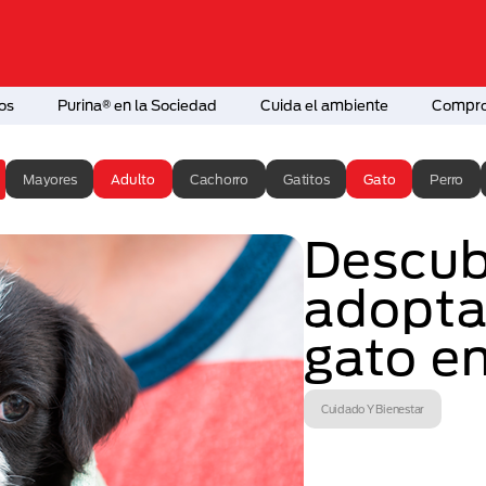
os
Purina® en la Sociedad
Cuida el ambiente
Comprom
Mayores
Adulto
Cachorro
Gatitos
Gato
Perro
Descub
adopta
gato e
Cuidado Y Bienestar