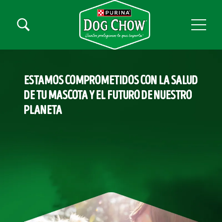
Pasar al contenido principal
Menú secundario Dog Chow
Menú Principal Dog Chow
ESTAMOS COMPROMETIDOS CON LA SALUD
DE TU MASCOTA Y EL FUTURO DE NUESTRO
PLANETA