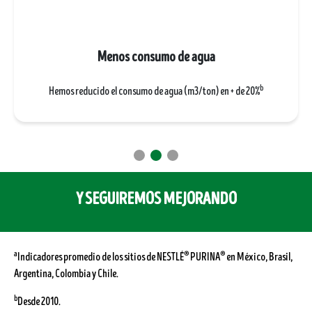
Menos consumo de agua
b
Hemos reducido el consumo de agua (m3/ton) en + de 20%
Y SEGUIREMOS MEJORANDO
a
®
®
Indicadores promedio de los sitios de NESTLÉ
PURINA
en México, Brasil,
Argentina, Colombia y Chile.
b
Desde 2010.