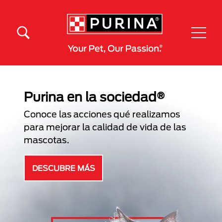
Pasar al contenido principal
Menú Secundario Purina
Menú Principal Purina
Purina en la sociedad®
Conoce las acciones qué realizamos
para mejorar la calidad de vida de las
mascotas.
DESCUBRE MÁS