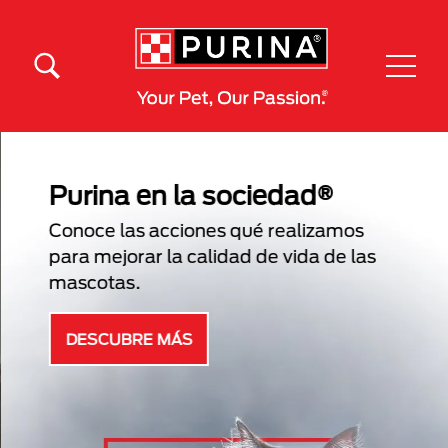
Pasar al contenido principal
Menú Secundario Purina
Menú Principal Purina
Purina en la sociedad®
Conoce las acciones qué realizamos
para mejorar la calidad de vida de las
mascotas.
DESCUBRE MÁS