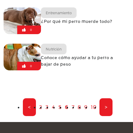
Entrenamiento
¿Por qué mi perro muerde todo?
0
Nutrición
Conoce cómo ayudar a tu perro a
bajar de peso
0
Paginación
Primera página
Página
Página
Página
Página
Página actual
Página
Página
Página
Página
Última pági
<
2
3
4
5
6
7
8
9
10
>
Menú Footer Purina