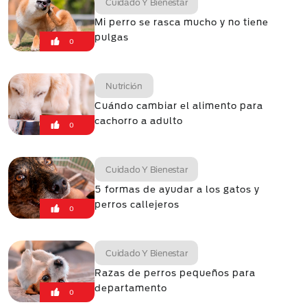
Cuidado Y Bienestar
Mi perro se rasca mucho y no tiene
pulgas
0
Nutrición
Cuándo cambiar el alimento para
cachorro a adulto
0
Cuidado Y Bienestar
5 formas de ayudar a los gatos y
perros callejeros
0
Cuidado Y Bienestar
Razas de perros pequeños para
departamento
0