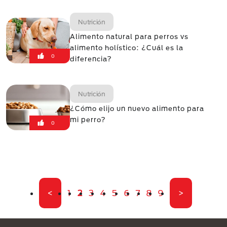
Nutrición
Alimento natural para perros vs
alimento holístico: ¿Cuál es la
0
diferencia?
Nutrición
¿Cómo elijo un nuevo alimento para
mi perro?
0
Paginación
Primera página
Página
Página actual
Página
Página
Página
Página
Página
Página
Página
Última pági
<
1
2
3
4
5
6
7
8
9
>
Menú Footer Purina