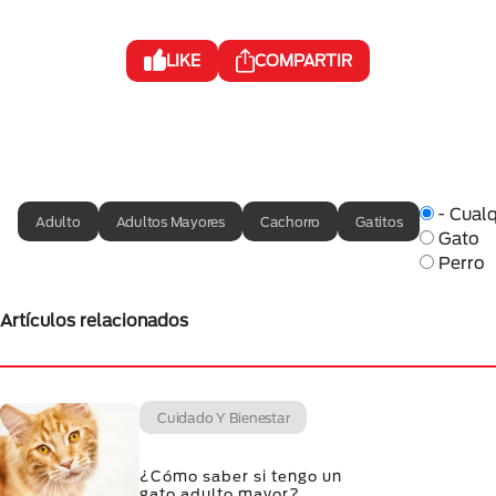
LIKE
COMPARTIR
- Cualq
Adulto
Adultos Mayores
Cachorro
Gatitos
Gato
Perro
Artículos relacionados
Cuidado Y Bienestar
¿Cómo saber si tengo un
gato adulto mayor?